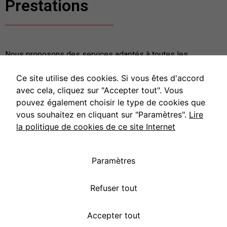
Prestations
Nous proposons des services adaptés à toutes les
demandes.
Ce site utilise des cookies. Si vous êtes d'accord
Particulier ou Professionnel, nous avons une solution
avec cela, cliquez sur "Accepter tout". Vous
audiovisuelle pour vous !
pouvez également choisir le type de cookies que
vous souhaitez en cliquant sur "Paramètres".
Lire
Particulier
la politique de cookies de ce site Internet
Professionnel
Paramètres
Refuser tout
Accepter tout
©
Effica CD
2022 |
Plan du site
|
Mentions légales