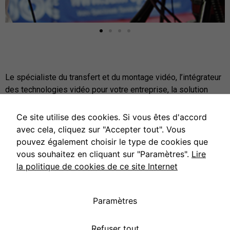
Le spécialiste du transfert et du montage vidéo, l’intégrateur
des technologies vidéo pour votre entreprise, la solution
pour vos reportages : mariages, baptêmes, films
d’entreprise, événementiels, documentaires, clips,
Ce site utilise des cookies. Si vous êtes d'accord
publicités…
avec cela, cliquez sur "Accepter tout". Vous
pouvez également choisir le type de cookies que
Toutes les solutions audiovisuelles pour
particuliers
et
vous souhaitez en cliquant sur "Paramètres".
Lire
professionnels
.
la politique de cookies de ce site Internet
Paramètres
Nous contacter
Refuser tout